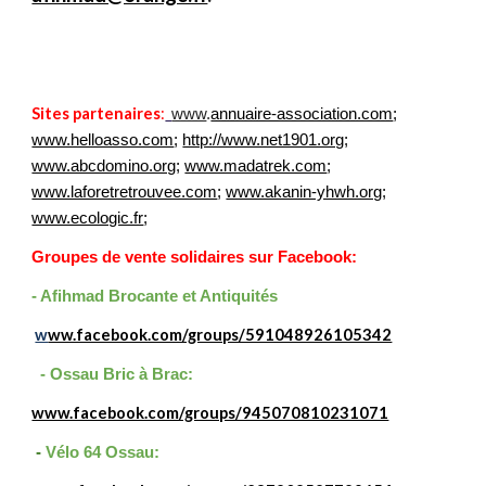
Sites partenaires
:
www
.
annuaire-association.com
;
www.helloasso.com
;
http://www.net1901.org
;
www.abcdomino.org
;
www.madatrek.com
;
www.laforetretrouvee.com
;
www.akanin-yhwh.org
;
www.ecologic.fr
;
Groupes de vente solidaires sur Facebook:
- Afihmad Brocante et Antiquités
w
ww.facebook.com/groups/591048926105342
- Ossau Bric à Brac:
www.facebook.com/groups/945070810231071
-
Vélo 64 Ossau: